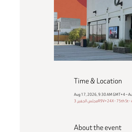
Time & Location
Aug 17, 2026, 9:30 AM GMT+4 – A
3R9V+24X - 75th St - Al D
About the event