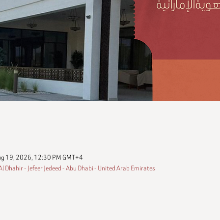
ug 19, 2026, 12:30 PM GMT+4
مجلس الجفير, hahir - Jefeer Jedeed - Abu Dhabi - United Arab Emirates