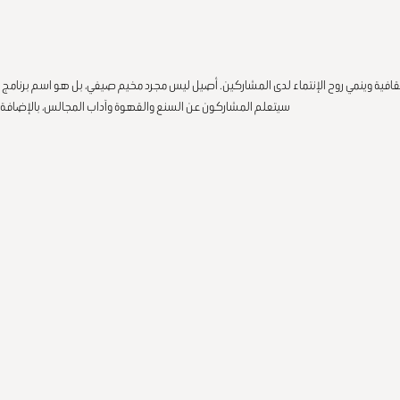
ﺎﻓﻴﺔ وﻳﻨﻤﻲ روح اﻹﻧﺘﻤﺎء ﻟﺪى المشاركين. أﺻﻴﻞ ﻟﻴﺲ ﻣﺠﺮد ﻣﺨﻴﻢ ﺻﻴﻔﻲ، ﺑﻞ ﻫﻮ اﺳﻢ ﺑﺮﻧﺎﻣﺞ ﻣﺘﻜ
سيتعلم المشاركون عن السنع والقهوة وآداب المجالس، بالإضافة إ