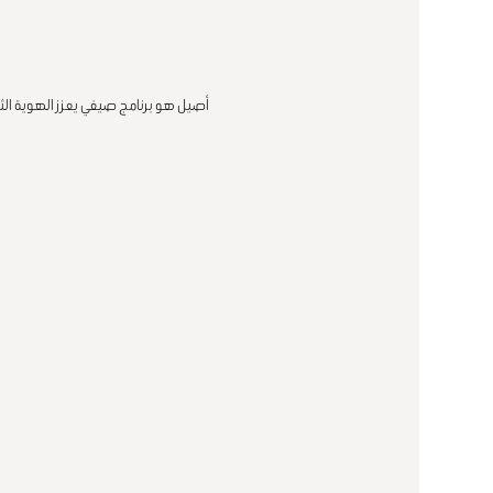
أﺻﻴﻞ ﻫﻮ ﺑﺮﻧﺎﻣﺞ ﺻﻴﻔﻲ ﻳﻌﺰز اﻟﻬﻮﻳﺔ اﻟﺜﻘ