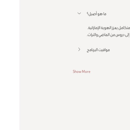
ما هو أصيل؟
ﺎﻣﻞ ﻳﻌﺰز اﻟﻬﻮﻳﺔ اﻹﻣﺎراﺗﻴﺔ. 
لى دروس من الماضي والتراث.
مواقيت البرنامج
Show More